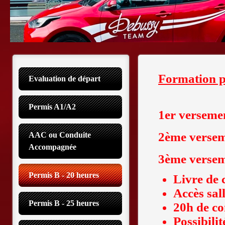
Formation p
Evaluation de départ
Permis A1/A2
1er versemen
2ème verseme
AAC ou Conduite 
Accompagnée
3ème versem
Permis B - 20 heures
Livre de 
Accès sal
Permis B - 25 heures
20h de co
Possibilit