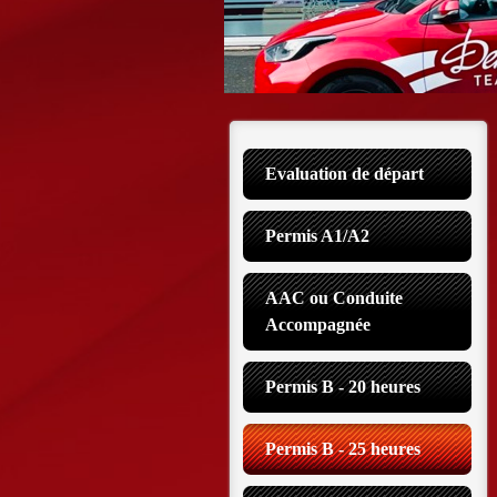
Evaluation de départ
Permis A1/A2
AAC ou Conduite 
Accompagnée
Permis B - 20 heures
Permis B - 25 heures