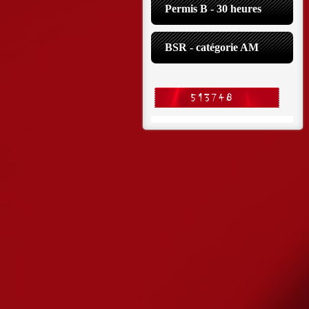
Permis B - 30 heures
BSR - catégorie AM