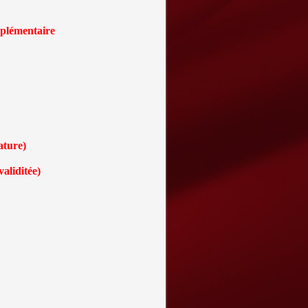
upplémentaire
ature)
validitée)