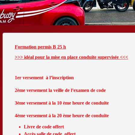
Formation permis B 25 h
>>> idéal pour la mise en place conduite supervisée <<<
1er versement à l’inscription
2ème versement la veille de l’examen de code
3ème versement à la 10 ème heure de conduite
4ème versement à la 20 ème heure de conduite
Livre de code offert
Accès salle de code offert